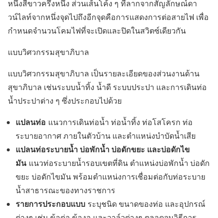
หนึ่งสีขาวครึ่งหนึ่ง ส่วนเส้นโค้ง ๆ ที่ลากจากสัญลักษณ์ดา
วน์ไลท์จากหนึ่งจุดไปถึงอีกจุดคือการแสดงการต่อสายไฟ เพื่อ
กำหนดจำนวนโคมไฟที่จะเปิดและปิดในสวิตซ์เดียวกัน
แบบวิศวกรรมสุขาภิบาล
แบบวิศวกรรมสุขาภิบาล เป็นรายละเอียดของส่วนงานด้าน
สุขาภิบาล เช่นระบบน้ำทิ้ง น้ำดี ระบบประปา และการเดินท่อ
น้ำประปาต่าง ๆ ซึ่งประกอบไปด้วย
แปลนท่อ
แนวการเดินท่อน้ำ ท่อน้ำทิ้ง ท่อโสโครก ท่อ
ระบายอากาศ ภายในตัวบ้าน และตำแหน่งบำบัดน้ำเสีย
แปลนท่อระบายน้ำ บ่อพักน้ำ บ่อดักขยะ และบ่อดักไข
มัน
แนวท่อระบายน้ำรอบเขตที่ดิน ตำแหน่งบ่อพักน้ำ บ่อดัก
ขยะ บ่อดักไขมัน พร้อมตำแหน่งการเชื่อมต่อกับท่อระบาย
น้ำสาธารณะของทางราชการ
รายการประกอบแบบ
ระบุชนิด ขนาดของท่อ และอุปกรณ์
ต่างๆ เช่น ข้อต่อ ข้องอ และวาล์วต่างๆ ตลอดจนวิธีการ