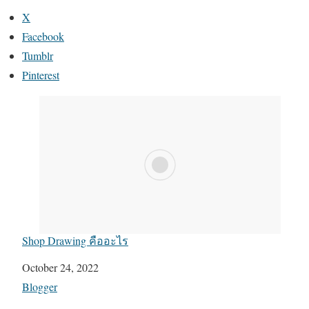
X
Facebook
Tumblr
Pinterest
Shop Drawing คืออะไร
Date
October 24, 2022
In relation to
Blogger