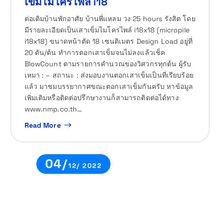
เข็มไมโครไพล์ i18
ต่อเติมบ้านพักอาศัย บ้านพี่แหลม วง 25 hours รังสิต โดย
มีรายละเอียดเป็นเสาเข็มไมโครไพล์ i18x18 (micropile
i18x18) ขนาดหน้าตัด 18 เซนติเมตร Design Load อยู่ที่
20 ตัน/ต้น ทำการตอกเสาเข็มจนไม่ลงแล้วเช็ค
BlowCount ตามรายการคำนวณของวิศวกรทุกต้น ผู้รับ
เหมา : – สถานะ : ส่งมอบงานตอกเสาเข็มเป็นที่เรียบร้อย
แล้ว มาชมบรรยากาศขณะตอกเสาเข็มกันครับ หาข้อมูล
เพิ่มเติมหรือติดต่อปรึกษางานก็สามารถติดต่อได้ทาง
www.nmp.co.th…
Read More
04/
12/ 2022