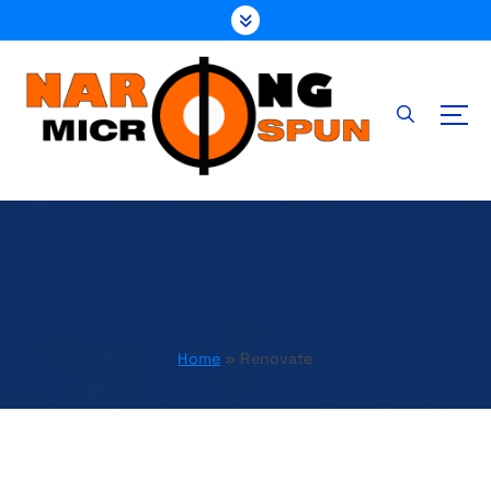
S
k
i
p
t
o
c
o
โรงงานผลิตและจำหน่ายพร้อมตอกเสาเข็มสปันไมโครไพล์ (spun micropile) เสาเข็มไอ
ไมโครไพล์ มาตรฐาน มอก. ด้วยประสบการณ์กว่า 20 ปี เครื่องจักรมีใบ ปจ.2 ทีมงานมีใบ
n
cert.
t
e
n
t
Home
»
Renovate
Home
»
Renovate