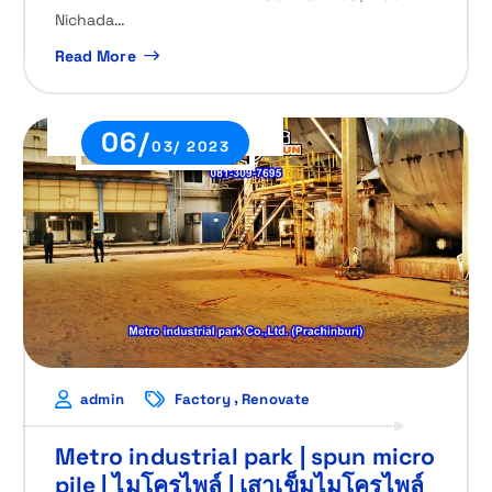
Nichada…
Read More
06/
03/ 2023
,
admin
Factory
Renovate
Metro industrial park | spun micro
pile | ไมโครไพล์ | เสาเข็มไมโครไพล์