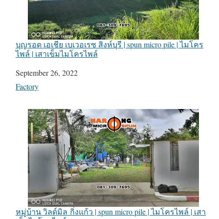
บุญรอด เอเชีย เบเวอเรซ สิงห์บุรี | spun micro pile | ไมโคร
ไพล์ | เสาเข็มไมโครไพล์
Date
September 26, 2022
In relation to
Factory
หมู่บ้าน วิลด์มิล กิ่งแก้ว | spun micro pile | ไมโครไพล์ | เสา