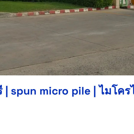
 | spun micro pile | ไมโครไ