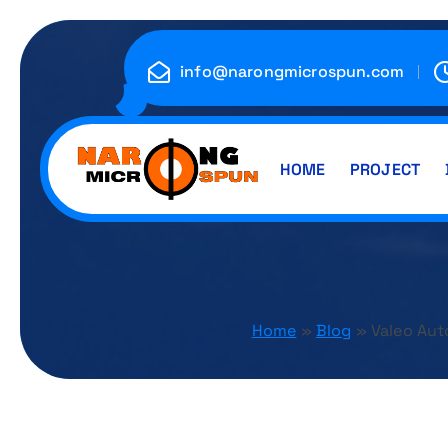
S
k
i
info@narongmicrospun.com
p
t
o
HOME
PROJECT
c
o
โรงงานผลิตและจำหน่ายพร้อมตอกเสาเข็มสปันไมโครไพล์ (spun microp
n
t
e
Home
»
Blog
»
Valeo Auto
n
Home
»
Blog
»
Valeo Auto
t