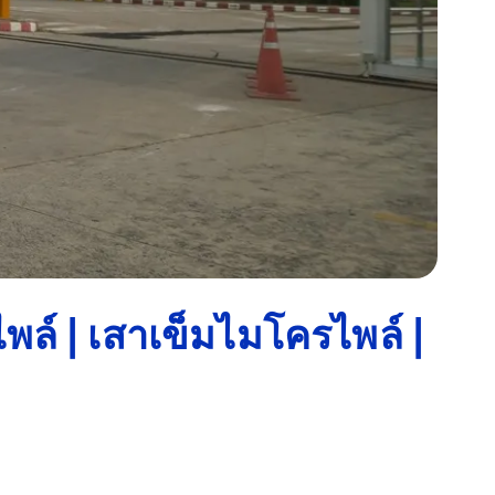
พล์ | เสาเข็มไมโครไพล์ |