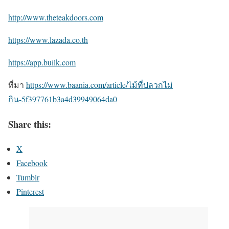
http://www.theteakdoors.com
https://www.lazada.co.th
https://app.builk.com
ที่มา
https://www.baania.com/article/ไม้ที่ปลวกไม่
กิน-5f397761b3a4d39949064da0
Share this:
X
Facebook
Tumblr
Pinterest