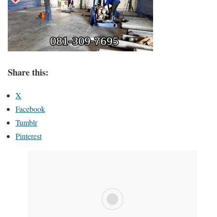
Share this:
X
Facebook
Tumblr
Pinterest