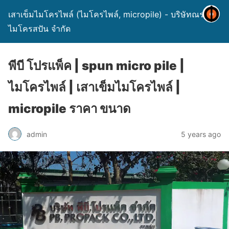
เสาเข็มไมโครไพล์ (ไมโครไพล์, micropile) - บริษัทณรงค์
ไมโครสปัน จำกัด
พีบี โปรแพ็ค | spun micro pile |
ไมโครไพล์ | เสาเข็มไมโครไพล์ |
micropile ราคา ขนาด
admin
5 years ago