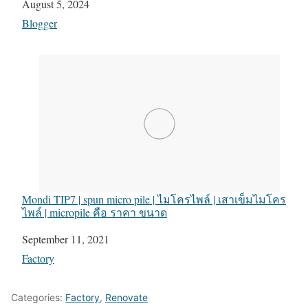
Date
August 5, 2024
In relation to
Blogger
Mondi TIP7 | spun micro pile | ไมโครไพล์ | เสาเข็มไมโคร
ไพล์ | micropile คือ ราคา ขนาด
Date
September 11, 2021
In relation to
Factory
Categories:
Factory
,
Renovate