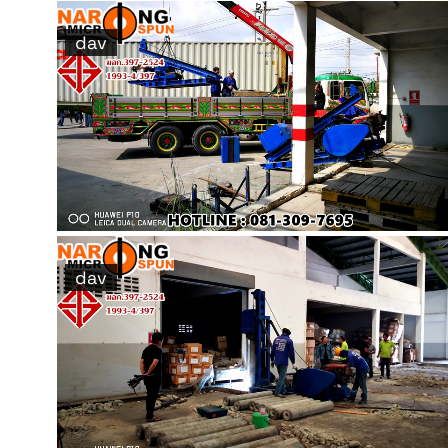
dav
dav