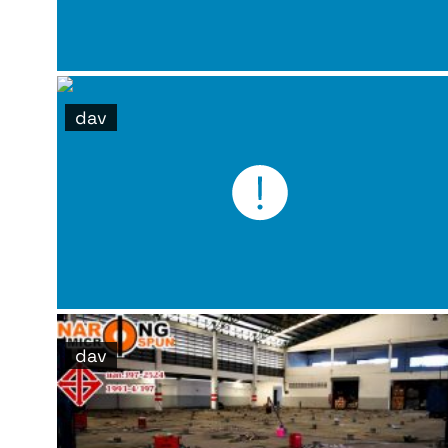
dav
dav