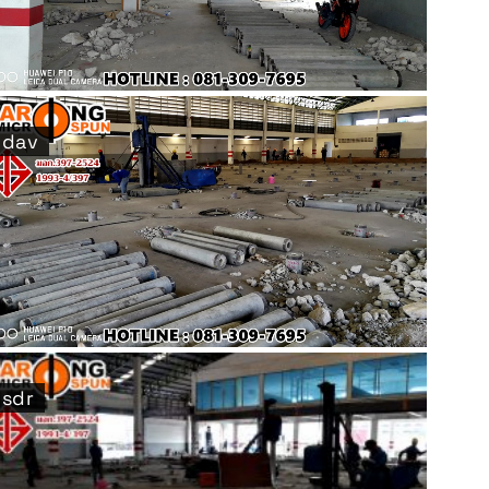
dav
sdr