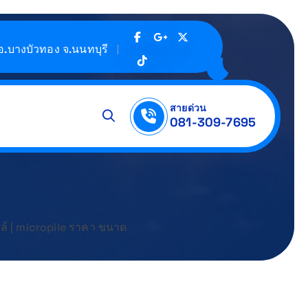
 อ.บางบัวทอง จ.นนทบุรี
สายด่วน
081-309-7695
ีใบ ปจ.2 ทีมงานมีใบ cert.
ล์ | micropile ราคา ขนาด
ล์ | micropile ราคา ขนาด