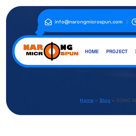
S
k
i
info@narongmicrospun.com
p
t
o
HOME
PROJECT
c
o
โรงงานผลิตและจำหน่ายพร้อมตอกเสาเข็มสปันไมโครไพล์ (spun microp
n
t
e
Home
»
Blog
»
SONIC IN
n
Home
»
Blog
»
SONIC IN
t