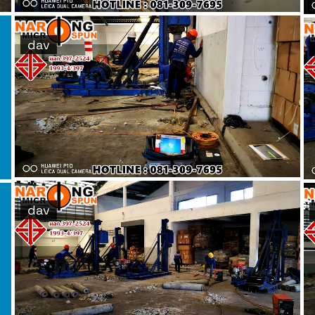
dav
dav