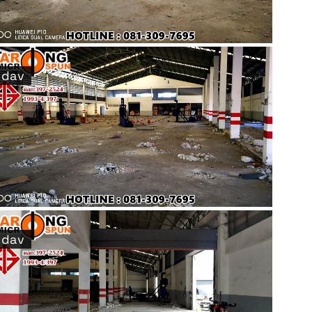
dav
dav