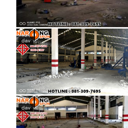
dav
dav