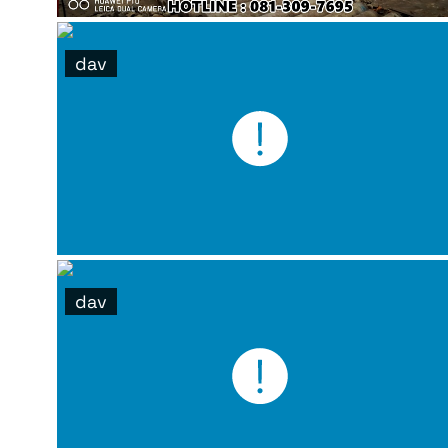
dav
dav