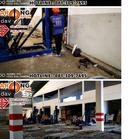
dav
dav