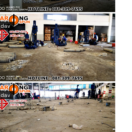
dav
dav