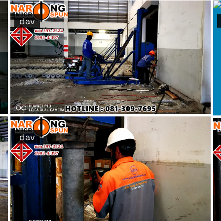
dav
dav