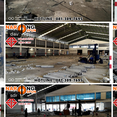
dav
sdr