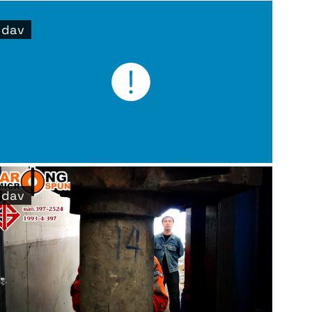
dav
dav