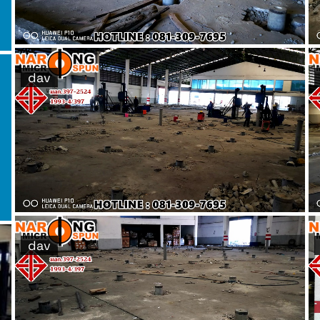
dav
dav