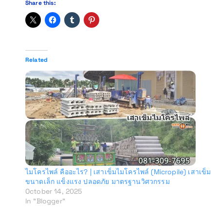
Share this:
Related
ไมโครไพล์ คืออะไร? | เสาเข็มไมโครไพล์ (Micropile) เสาเข็ม
ขนาดเล็ก แข็งแรง ปลอดภัย มาตรฐานวิศวกรรม
October 14, 2025
In "Blogger"