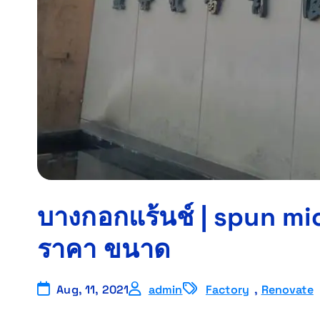
บางกอกแร้นช์ | spun mic
ราคา ขนาด
Aug, 11, 2021
admin
Factory
,
Renovate