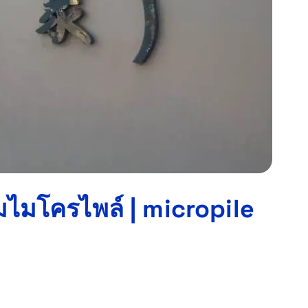
็มไมโครไพล์ | micropile