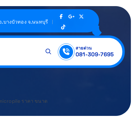
 อ.บางบัวทอง จ.นนทบุรี
สายด่วน
081-309-7695
ีใบ ปจ.2 ทีมงานมีใบ cert.
| micropile ราคา ขนาด
| micropile ราคา ขนาด