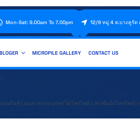
Mon-Sat: 9.00am To 7.00pm
12/9 หมู่ 4 ต.บางคูรัด
BLOGER
MICROPILE GALLERY
CONTACT US
ile) เสาเข็มไอไมโครไพล์ มาตรฐาน มอก. ด้วยประสบการณ์กว่า 20 ปี เครื่องจักรม
อกแร้นช์ | spun micro pile | ไมโครไพล์ | เสาเข็มไมโครไพล์ 
อกแร้นช์ | spun micro pile | ไมโครไพล์ | เสาเข็มไมโครไพล์ 