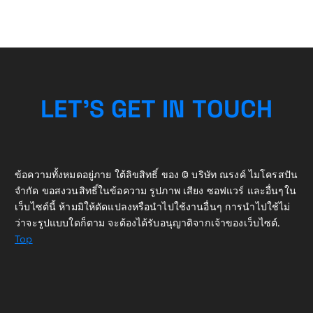
L
E
T
’
S
G
E
T
I
N
T
O
U
C
H
ข้อความทั้งหมดอยู่ภาย ใต้ลิขสิทธิ์ ของ © บริษัท ณรงค์ ไมโครสปัน
จำกัด ขอสงวนสิทธิ์ในข้อความ รูปภาพ เสียง ซอฟแวร์ และอื่นๆใน
เว็บไซต์นี้ ห้ามมิให้ดัดแปลงหรือนำไปใช้งานอื่นๆ การนำไปใช้ไม่
ว่าจะรูปแบบใดก็ตาม จะต้องได้รับอนุญาติจากเจ้าของเว็บไซต์.
Top