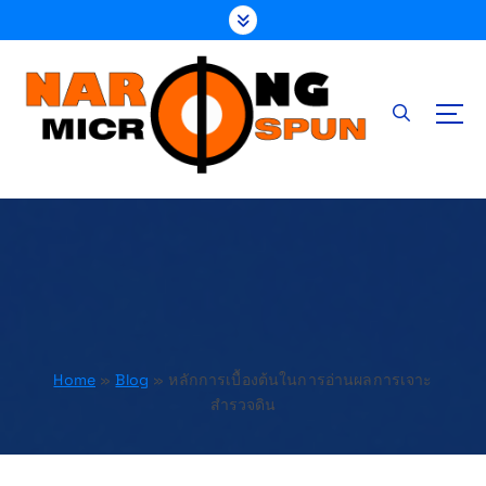
S
k
i
p
t
o
c
o
โรงงานผลิตและจำหน่ายพร้อมตอกเสาเข็มสปันไมโครไพล์ (spun micropile) เสาเข็มไอ
ไมโครไพล์ มาตรฐาน มอก. ด้วยประสบการณ์กว่า 20 ปี เครื่องจักรมีใบ ปจ.2 ทีมงานมีใบ
n
cert.
t
e
n
t
Home
»
Blog
»
หลักการเบื้องต้นในการอ่านผลการเจาะสำรวจ
ดิน
Home
»
Blog
»
หลักการเบื้องต้นในการอ่านผลการเจาะ
สำรวจดิน