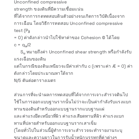
Unconfined compressive
strength ของดินที่มีความเชื่อมแน่น
ที่ได้จากการกดทดสอบดินตัวอย่างจนเกิดการวิบัติเนื่องจาก
การเฉือน โดยวิธีการทดสอบ Unconfined compressive
test (P
3
= 0) ค่าดังกล่าวนำไปใช้หาค่าของ Cohesion © ได้โดย
c = q
/2
u
S
หมายถึงค่า Unconfined shear strength หรือกำลังรับ
u
แรงเฉือนของดิน
แต่ในกรณีของดินเหนียวจะมีค่าเท่ากับ c (เพราะค่า Æ = 0) ค่า
ดังกล่าวโดยประมาณหาใด้จาก
N/5 ตันต่อตารางเมตร
ส่วนการที่จะนำผลการทดสอบที่ได้จากการเจาะสำรวจดินไป
ใช้ในการออกแบบฐานรากนั้นไม่ว่าจะเป็นค่ากำลังรับแรงแบก
ทานของดินสำหรับออกแบบฐานรากแบบฐานแผ่
และค่าแรงยึดเหนี่ยวที่ผิว ค่าแรงเสียดทานที่ผิว ค่าแรงแบก
ทานที่ปลายสำหรับออกแบบฐานรากเสาเข็ม
(โดยทั่วไปในส่วนนี้ผู้ทำการเจาะสำรวจจะทำรายงานระบุ
ขนาดและความยาวในการรับน้ำหนักบรรทุกที่ค่าต่างๆ