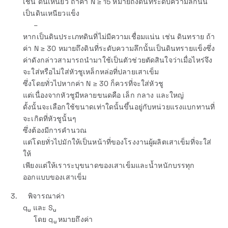
เช่น ดินเหนียว ถ้าค่า N ≥ 15 หมายถึงดินที่ระดับความลึกนั้น
เป็นดินเหนียวแข็ง
–
หากเป็นดินประเภทดินที่ไม่มีความเชื่อมแน่น เช่น ดินทราย ถ้า
ค่า N ≥ 30 หมายถึงดินที่ระดับความลึกนั้นเป็นดินทรายแข็งซึ่ง
ค่าดังกล่าวสามารถนำมาใช้เป็นตัวช่วยตัดสินใจว่าเมื่อไหร่จึง
จะใส่หรือไม่ใส่หัวชูเหล็กหล่อที่ปลายเสาเข็ม
ซึ่งโดยทั่วไปหากค่า N ≥ 30 ก็ควรที่จะใส่หัวชู
แต่เนื่องจากหัวชูมีหลายขนดคือ เล็ก กลาง และใหญ่
ดั้งนั้นจะเลือกใช้ขนาดเท่าใดนั้นขึ้นอยู่กับหน่วยแรงแบกทานที่
จะเกิดที่หัวชูนั้นๆ
ซึ่งต้องมีการคำนวณ
แต่โดยทั่วไปมักให้เป็นหน้าที่ของโรงงานผู้ผลิตเสาเข็มที่จะใส่
ให้
เพียงแต่ให้เราระบุขนาดของเสาเข็มและน้ำหนักบรรทุก
ออกแบบของเสาเข็ม
3. พิจารณาค่า
q
และ S
u
u
โดย q
หมายถึงค่า
u